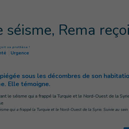
e séisme, Rema reçoi
(
Page courante
)
çoit sa prothèse !
nté
Urgence
é piégée sous les décombres de son habitati
e. Elle témoigne.
me qui a frappé la Turquie et le Nord-Ouest de la Syrie. Suivie au sein d