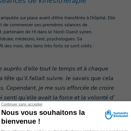
séances de kinésithérapie
mputée sur place avant d’être transférée à l’hôpital. Elle
vant de commencer ses premières séances de
at, partenaire de HI dans le Nord-Ouest syrien,
édicale, médecins, kiné, psychologues. Sa
l des mois, des liens très forts se sont créés :
este auprès d’elle tout le temps et à chaque
tête qu’il fallait suivre. Je savais que cela
. Cependant, je me suis efforcée de croire
 senti qu’elle avait la force et la volonté d’
s étions fixé. Pour moi, Rima n’est pas
ssi une amie et même plus que cela. Je suis
»