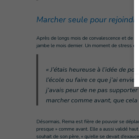
Marcher seule pour rejoindre
Après de longs mois de convalescence et de ré
jambe le mois dernier. Un moment de stress et 
« J’étais heureuse à l’idée de po
l’école ou faire ce que j’ai envi
j’avais peur de ne pas supporter 
marcher comme avant, que cela s
Désormais, Rema est fière de pouvoir se déplac
presque » comme avant. Elle a aussi validé haut l
souhait de son père, « qu’elle se devait d’exauc