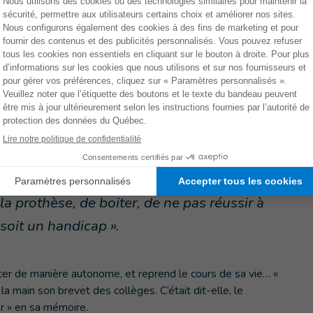
 l’école
éducation, Rema a pu essayer sa première prothèse de
de bonheur, des émotions mélangées pour la jeune fille.
uvoir de nouveau marcher seule, pour aller à
e de faire à la maison. Mais en même temps,
la prothèse, de boiter, de ne pas réussir à
oit un handicap ».
er de manière autonome, et reprend le cours de sa vie… «
a main son brevet des collèges. C’était dit-elle, le
er » en sa mémoire.