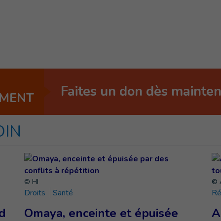
Faites un don dès mainte
EMENT
OIN
© HI
© A
Droits
Santé
Ré
d
Omaya, enceinte et épuisée
A