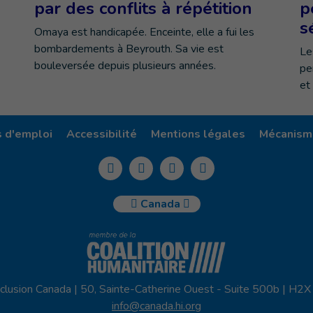
par des conflits à répétition
p
s
Omaya est handicapée. Enceinte, elle a fui les
bombardements à Beyrouth. Sa vie est
Le
bouleversée depuis plusieurs années.
pe
et
s d'emploi
Accessibilité
Mentions légales
Mécanisme
Canada
clusion Canada | 50, Sainte-Catherine Ouest - Suite 500b | H2
info@canada.hi.org