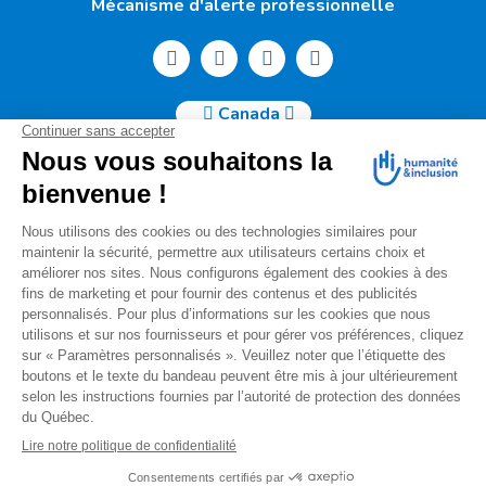
Mécanisme d'alerte professionnelle
Canada
Humanité & Inclusion Canada | 50, Sainte-Catherine Ouest -
Suite 500b | H2X 3V4 Montréal
info@canada.hi.org
Tél. : (514) 908-2813
No de charité : 88914 7401 RR0001
Pour toutes questions relatives à votre donation, s'il vous
plaît nous contacter à l'adresse courriel suivante