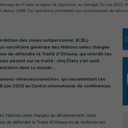
minage de HI dans la région de Ziguinchor, au Sénégal. En mai 2022, H
n depuis 2008. Ces opérations permettent aux communautés de retrouver 
terdiction des mines antipersonnel (ICBL)
sous-secrétaire générale des Nations unies chargée
s de défendre le Traité d’Ottawa, qui interdit les
s pèsent sur ce traité : cinq États s’en sont
gmentation dans le monde…
éunions «intersessionelles», qui rassemblent les
18 juin 2026 au Centre international de conférences
des Nations unies chargée du désarmement, Izumi
ns de défendre le Traité d'Ottawa et de renforcer les