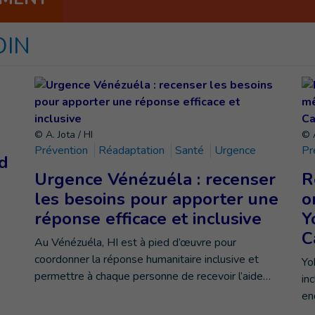
OIN
© A. Jota / HI
© A
Prévention
Réadaptation
Santé
Urgence
Pr
d
Urgence Vénézuéla : recenser
R
les besoins pour apporter une
o
réponse efficace et inclusive
Y
C
Au Vénézuéla, HI est à pied d’œuvre pour
coordonner la réponse humanitaire inclusive et
Yo
permettre à chaque personne de recevoir l’aide…
in
en