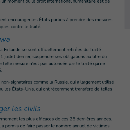
un moment où le droit international humanitaire est de
t encourager les États parties à prendre des mesures
ques contre le traité.
tawa
 la Finlande se sont officiellement retirées du Traité
juillet dernier, suspendre ses obligations au titre du
ne telle mesure n’est pas autorisée par le traité qui ne
mé.
 non-signataires comme la Russie, qui a largement utilisé
 ou les États-Unis, qui ont récemment transféré de telles
ger les civils
armement les plus efficaces de ces 25 dernières années.
 a permis de faire passer le nombre annuel de victimes