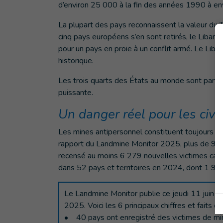
d’environ 25 000 à la fin des années 1990 à en
La plupart des pays reconnaissent la valeur du T
cinq pays européens s’en sont retirés, le Liban y
pour un pays en proie à un conflit armé. Le Liba
historique.
Les trois quarts des États au monde sont parties
puissante.
Un danger réel pour les civ
Les mines antipersonnel constituent toujours une
rapport du Landmine Monitor 2025, plus de 90 %
recensé au moins 6 279 nouvelles victimes cau
dans 52 pays et territoires en 2024, dont 1 94
Le Landmine Monitor publie ce jeudi 11 juin un
2025. Voici les 6 principaux chiffres et faits d
• 40 pays ont enregistré des victimes de mi