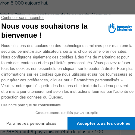
viron 5 000 aujourd’hui.
raité d’Ottawa et continuent de la soutenir. Alors que
 a adhéré le 1er mai dernier – une avancée significative
n est ainsi devenu le 162ème État partie à ce traité
 au Traité d’Ottawa, ce qui en fait une norme universelle
ils
 menace pour les civils à l'échelle mondiale. Selon le
 des victimes de mines sont des civils. Le rapport a
sées par des mines et des restes explosifs de guerre
5 décès. Les enfants représentaient 46 % des victimes.
 Aperçu préliminaire des victimes couvrant l'année
e ce rapport :
nes/REG, dont 9 pays faisant état de plus de 100