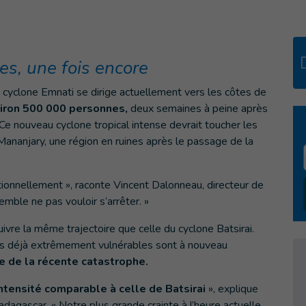
s, une fois encore
 cyclone Emnati se dirige actuellement vers les côtes de
iron 500 000 personnes,
deux semaines à peine après
. Ce nouveau cyclone tropical intense devrait toucher les
ananjary, une région en ruines après le passage de la
onnellement », raconte Vincent Dalonneau, directeur de
emble ne pas vouloir s’arrêter. »
vre la même trajectoire que celle du cyclone Batsirai.
s déjà extrêmement vulnérables sont à nouveau
e de la récente catastrophe.
ntensité comparable à celle de Batsirai
», explique
dagascar. « Notre plus grande crainte à l’heure actuelle