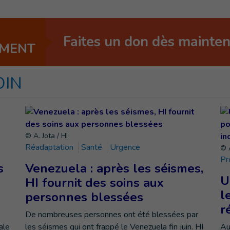
Faites un don dès mainte
EMENT
OIN
© A. Jota / HI
Réadaptation
Santé
Urgence
© A
Pr
s
Venezuela : après les séismes,
U
HI fournit des soins aux
l
personnes blessées
r
De nombreuses personnes ont été blessées par
ale
les séismes qui ont frappé le Venezuela fin juin. HI
Au