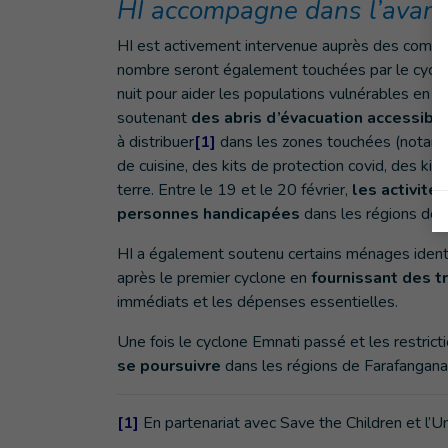
HI accompagne dans l’avant 
HI est activement intervenue auprès des commun
nombre seront également touchées par le cyclone
nuit pour aider les populations vulnérables en 
soutenant
des abris d’évacuation accessibl
à distribuer
[1]
dans les zones touchées (notamm
de cuisine, des kits de protection covid, des kit
terre. Entre le 19 et le 20 février,
les activité
personnes handicapées
dans les régions de
HI a également soutenu certains ménages identi
après le premier cyclone en
fournissant des t
immédiats et les dépenses essentielles.
Une fois le cyclone Emnati passé et les restrict
se poursuivre
dans les régions de Farafangana
[1]
En partenariat avec Save the Children et l’