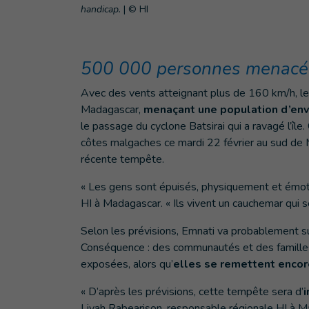
handicap.
|
© HI
500 000 personnes menacée
Avec des vents atteignant plus de 160 km/h, le
Madagascar,
menaçant une population d’env
le passage du cyclone Batsirai qui a ravagé l’île
côtes malgaches ce mardi 22 février au sud de M
récente tempête.
« Les gens sont épuisés, physiquement et émoti
HI à Madagascar. « Ils vivent un cauchemar qui s
Selon les prévisions, Emnati va probablement sui
Conséquence : des communautés et des famille
exposées, alors qu’
elles se remettent encor
« D’après les prévisions, cette tempête sera
d’
i
Livah Rabearison, responsable régionale HI à Ma