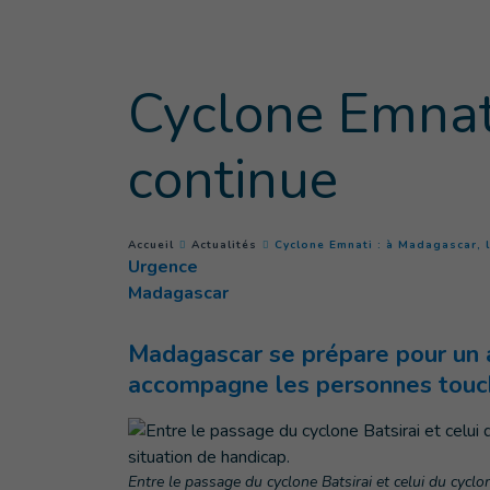
Goto main content
Cyclone Emnat
continue
You are here :
Accueil
Actualités
Cyclone Emnati : à Madagascar, 
Urgence
Madagascar
Madagascar se prépare pour un au
accompagne les personnes touché
Entre le passage du cyclone Batsirai et celui du cycl