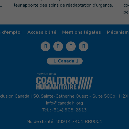
…
leur apporte des soins de réadaptation d’urgence.
co
pe
s d'emploi
Accessibilité
Mentions légales
Mécanisme
Canada
clusion Canada | 50, Sainte-Catherine Ouest - Suite 500b | H2
info@canada.hi.org
Tél. : (514) 908-2813
No de charité : 88914 7401 RR0001