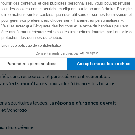
et l’après-catastrophe
autés impactées par le cyclone Batsirai, dont bon
 Emnati. En attendant la tempête, HI a travaillé jour et
mettant en place des
plans d’urgence familiaux
, en
e
et en préparant des
kits de fournitures essentielles
ent des couvertures, des moustiquaires, des ustensiles
s d’hygiène, et de l’eau potable) avant qu’Emnati ne touche
s de HI ont permis de soutenir plus de 200
 Mahanoro et de Manakara.
fiés sans ressources et particulièrement vulnérables
ransferts monétaires
pour aider à financer les besoins
ions sécuritaires levées,
la réponse d'urgence devrait
 et Vondrozo.
Union Européenne