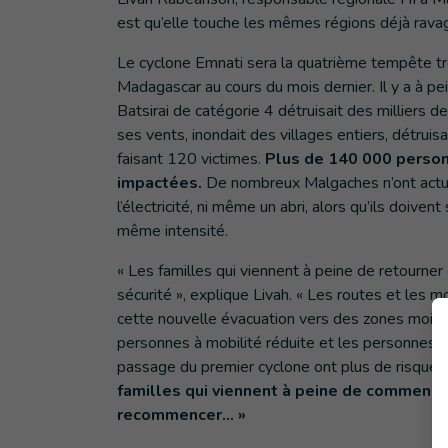
est qu’elle touche les mêmes régions déjà ravag
Le cyclone Emnati sera la quatrième tempête t
Madagascar au cours du mois dernier. Il y a à pei
Batsirai de catégorie 4 détruisait des milliers d
ses vents, inondait des villages entiers, détruis
faisant 120 victimes.
Plus de 140 000 person
impactées.
De nombreux Malgaches n’ont actuell
l’électricité, ni même un abri, alors qu’ils doiv
même intensité.
« Les familles qui viennent à peine de retourner
sécurité », explique Livah. « Les routes et les
cette nouvelle évacuation vers des zones moins
personnes à mobilité réduite et les personnes 
passage du premier cyclone ont plus de risque de 
familles qui viennent à peine de commencer
recommencer... »