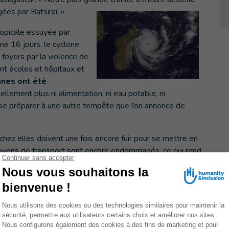
ées par Batsirai. »
ropicale essuyée par
ne 16 jours, le cyclone
e foyers par la violence de
ant écoles et hôpitaux et
nes ont été
ement plus ni alimentation, ni eau potable, ni
ent se préparer à une autre tempête que l’on annonce de
 chez elles doivent une fois encore fuir pour se mettre en
 moyens de transport sont encore endommagés, ce qui rend
 exposées encore plus difficile, notamment pour les
âgées. Les bâtiments qui sont encore debout après le
s’effondrer car leur structure a été fragilisée, et
les
 à reconstruire leur foyer vont devoir tout