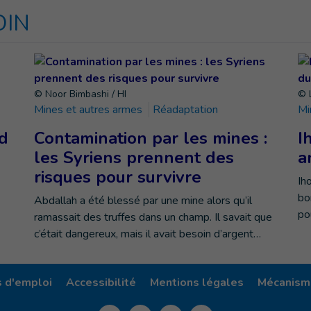
OIN
© Noor Bimbashi / HI
© 
Mines et autres armes
Réadaptation
Mi
d
Contamination par les mines :
I
les Syriens prennent des
a
risques pour survivre
Ih
bo
Abdallah a été blessé par une mine alors qu’il
po
ramassait des truffes dans un champ. Il savait que
c’était dangereux, mais il avait besoin d’argent…
s d'emploi
Accessibilité
Mentions légales
Mécanisme