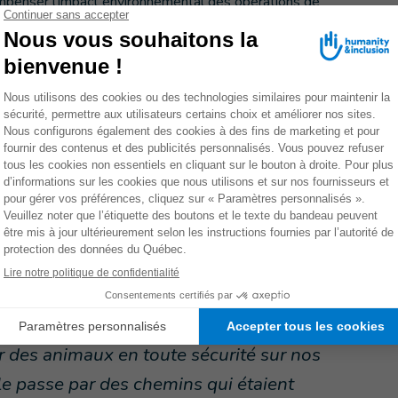
compenser l'impact environnemental des opérations de
et de renforcer la sécurité alimentaire des communautés.
 pour le bien-être collectif : familles paysannes,
t toutes ont été impliqués. Comme l’explique Wilfred,
Avec les enfants, nous plantons des arbres pour rendre à
les nombreuses années de conflit. Ce sont des actions
nt également l'eau, l'oxygène et l'avenir de toute la
leader communautaire, se réjouit : « Les équipes de HI
és dans la réalisation d’autres projets, tels que la
 du village. La plantation d'arbres qui a lieu aujourd’hui
 non seulement au reboisement, mais aussi à la durabilité
scar, car grâce à HI nous pouvons désormais
r des animaux en toute sécurité sur nos
ille passe par des chemins qui étaient