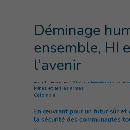
Goto main content
Déminage huma
ensemble, HI 
l’avenir
You are here :
Accueil
Actualités
Déminage humanitaire et reboise
Mines et autres armes
Colombie
En œuvrant pour un futur sûr et
la sécurité des communautés to