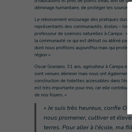
d’habitations et près de points d’eau, afin de 
déminage humanitaire, de protéger les sources 
Le reboisement encourage des pratiques durables
représentants des communautés, écoles – tous e
professeur de sciences naturelles à Carepa : « 
la communauté ce qui est détruit ou abîmé par 
dont nous profitons aujourd'hui mais qui protège
région ».
Oscar Graciano, 31 ans, agriculteur à Carepa et 
sont venues déminer mais nous ont également aid
construction de toilettes accessibles dans l'école
est très importante pour moi, car elle contribue
de nos foyers. »
« Je suis très heureux, confie O
nous promener, cultiver et éleve
terres. Pour aller à l'école, ma f