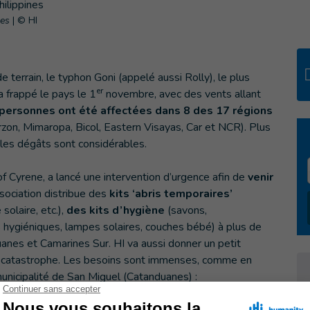
nes
|
© HI
e terrain, le typhon Goni (appelé aussi Rolly), le plus
er
 frappé le pays le 1
novembre, avec des vents allant
 personnes ont été affectées dans 8 des 17 régions
rzon, Mimaropa, Bicol, Eastern Visayas, Car et NCR). Plus
 les dégâts sont considérables.
f Cyrene, a lancé une intervention d’urgence afin de
venir
ssociation distribue des
kits ‘abris temporaires’
olaire, etc.),
des kits d’hygiène
(savons,
es hygiéniques, lampes solaires, couches bébé) à plus de
anes et Camarines Sur. HI va aussi donner un petit
 la catastrophe. Les besoins sont immenses, comme en
unicipalité de San Miguel (Catanduanes) :
ruit nos productions agricoles (patates douces,