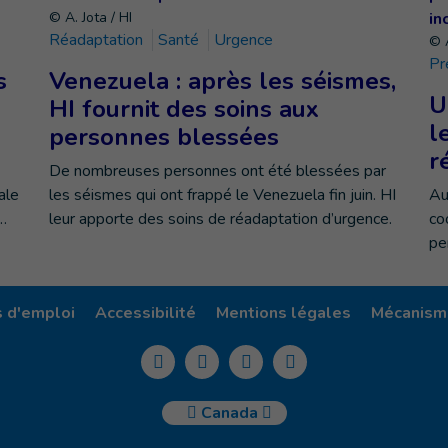
© A. Jota / HI
Réadaptation
Santé
Urgence
© A
Pr
s
Venezuela : après les séismes,
U
HI fournit des soins aux
l
personnes blessées
r
De nombreuses personnes ont été blessées par
ale
les séismes qui ont frappé le Venezuela fin juin. HI
Au
…
leur apporte des soins de réadaptation d’urgence.
co
pe
s d'emploi
Accessibilité
Mentions légales
Mécanisme
Canada