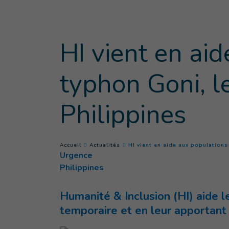
Goto main content
HI vient en aid
typhon Goni, l
Philippines
You are here :
Accueil
Actualités
HI vient en aide aux populations
Urgence
Philippines
Humanité & Inclusion (HI) aide le
temporaire et en leur apportant