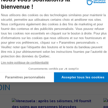
endre, et je m’inquiète beaucoup pour mes petits-enfants,
illage au centre-ville a été détruit. Pour s’y rendre, nous
r la rivière. Nous attendons de recevoir de la
rivière pour être sûrs de ne pas être oubliés. Nous
yphon a frappé. Je suis en colère contre cette violente
Faites un don dès mainte
EMENT
OIN