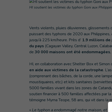
HI soutient les victimes du typhon Goni aux Philippi
Vents violents, pluies diluviennes, glissements d
puissant des typhons de 2020 aux Philippines, a
jusqu’à 225 km/heure. Près d’
1.9 millions de
du pays
(Cagayan Valley, Central Luzon, Calaba
de
30 000 maisons ont été endommagées
,
HI, en collaboration avec Shelter Box et Simon o
en aide aux victimes de la catastrophe
. L’a
(comprenant des bâches, de la corde, une lampe s
moustiquaires, etc.) et kits sanitaires (serviett
5000 familles vivant dans les zones de Catandu
soutien financier à 500 familles affectées par
témoigne Myrna Teope, 58 ans, qui vit dans la m
«
Le typhon a endommagé notre maison, et dét