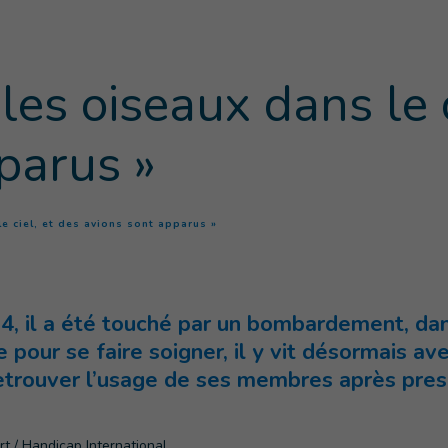
les oiseaux dans le c
parus »
(
Page courante
)
le ciel, et des avions sont apparus »
14, il a été touché par un bombardement, dan
pour se faire soigner, il y vit désormais ave
retrouver l’usage de ses membres après pres
rt / Handicap International