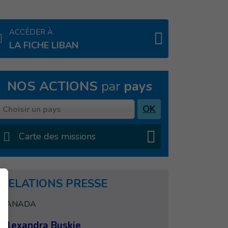
ACCÉDER À
LA FICHE LIBAN
NOS ACTIONS
par
pays
Pays
OK
Choisir un pays
Carte des missions
RELATIONS PRESSE
CANADA
Alexandra Buskie