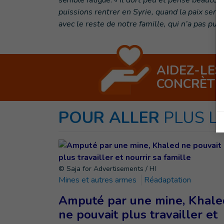
semble fatigué. «
Il dort peu et pense beauco
puissions rentrer en Syrie, quand la paix ser
avec le reste de notre famille, qui n’a pas pu fu
AIDEZ-LES
CONCRÈT
POUR ALLER
PLUS L
© Saja for Advertisements / HI
Mines et autres armes
Réadaptation
Amputé par une mine, Khale
ne pouvait plus travailler et