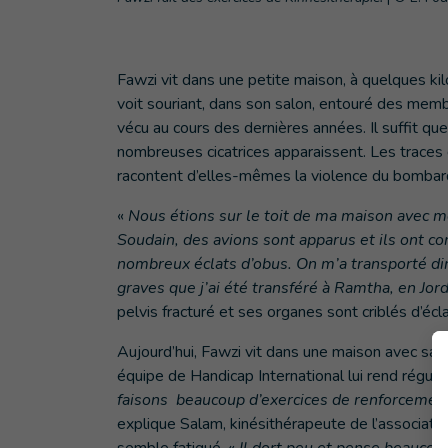
Fawzi vit dans une petite maison, à quelques kil
voit souriant, dans son salon, entouré des membr
vécu au cours des dernières années. Il suffit qu
nombreuses cicatrices apparaissent. Les traces d
racontent d’elles-mêmes la violence du bombard
«
Nous étions sur le toit de ma maison avec mo
Soudain, des avions sont apparus et ils ont c
nombreux éclats d’obus. On m’a transporté dir
graves que j’ai été transféré à Ramtha, en Jord
pelvis fracturé et ses organes sont criblés d’écl
Aujourd’hui, Fawzi vit dans une maison avec sa 
équipe de Handicap International lui rend régul
faisons beaucoup d’exercices de renforcement
explique Salam, kinésithérapeute de l’association