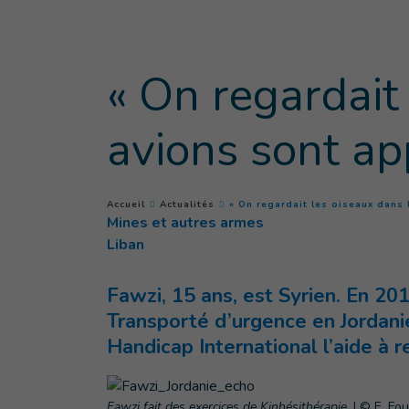
Goto main content
« On regardait 
avions sont ap
You are here :
Accueil
Actualités
« On regardait les oiseaux dans 
Mines et autres armes
Liban
Fawzi, 15 ans, est Syrien. En 20
Transporté d’urgence en Jordanie 
Handicap International l’aide à 
Fawzi fait des exercices de Kinhésithérapie.
|
© E. Fou