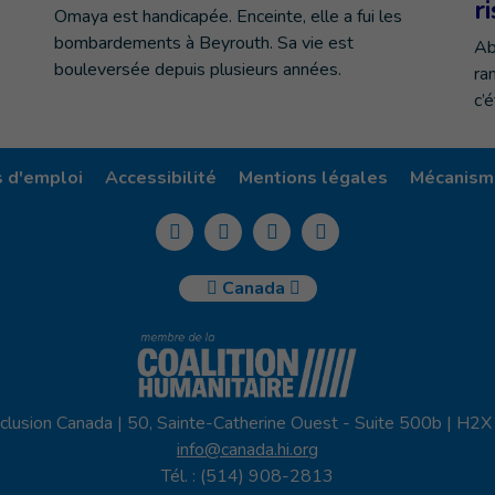
r
Omaya est handicapée. Enceinte, elle a fui les
bombardements à Beyrouth. Sa vie est
Ab
bouleversée depuis plusieurs années.
ra
c’
s d'emploi
Accessibilité
Mentions légales
Mécanisme
Canada
clusion Canada | 50, Sainte-Catherine Ouest - Suite 500b | H2
info@canada.hi.org
Tél. : (514) 908-2813