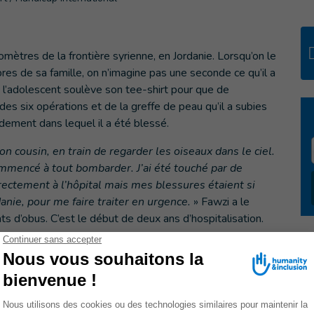
omètres de la frontière syrienne, en Jordanie. Lorsqu’on le
es de sa famille, on n’imagine pas une seconde ce qu’il a
e l’adolescent soulève son tee-shirt pour que de
es six opérations et de la greffe de peau qu’il a subies
ement dans lequel il a été blessé.
n cousin, en train de regarder les oiseaux dans le ciel.
ommencé à tout bombarder. J’ai été touché par de
ectement à l’hôpital mais mes blessures étaient si
anie, pour me faire traiter en urgence.
» Fawzi a le
ats d’obus. C’est le début de deux ans d’hospitalisation.
mère et son grand frère, dans la ville de Ramtha. Une
ièrement visite, pour des sessions de réadaptation.
« Nous
 musculaire, pour l’aider dans ses gestes quotidiens
»,
. Le jeune Syrien s’applique lors des exercices, mais il