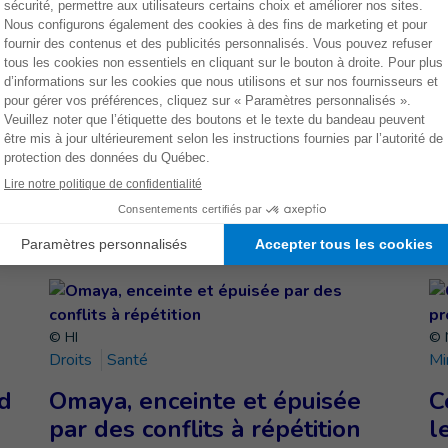
up
», explique sa mère, Fatma. «
Il aimerait que nous
a revenue. Et que nous puissions de nouveau être réunis
ir le pays. »
Faites un don dès mainte
EMENT
OIN
© HI
© 
Droits
Santé
Mi
d
Omaya, enceinte et épuisée
C
par des conflits à répétition
l