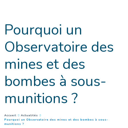
Goto main content
Pourquoi un
Observatoire des
mines et des
bombes à sous-
munitions ?
You are here :
Accueil
Actualités
Pourquoi un Observatoire des mines et des bombes à sous-
(
Page courante
)
munitions ?