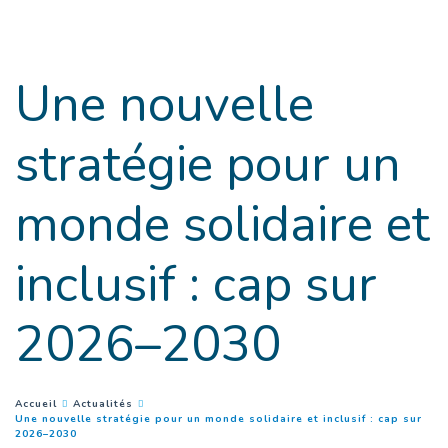
Goto main content
Une nouvelle
stratégie pour un
monde solidaire et
inclusif : cap sur
2026–2030
You are here :
Accueil
Actualités
Une nouvelle stratégie pour un monde solidaire et inclusif : cap sur
(
Page courante
)
2026–2030