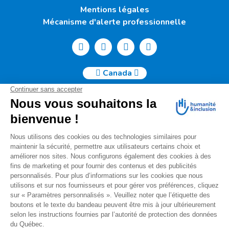
Mentions légales
Mécanisme d'alerte professionnelle
Canada
Humanité & Inclusion Canada | 50, Sainte-Catherine Ouest -
Suite 500b | H2X 3V4 Montréal
info@canada.hi.org
Tél. : (514) 908-2813
No de charité : 88914 7401 RR0001