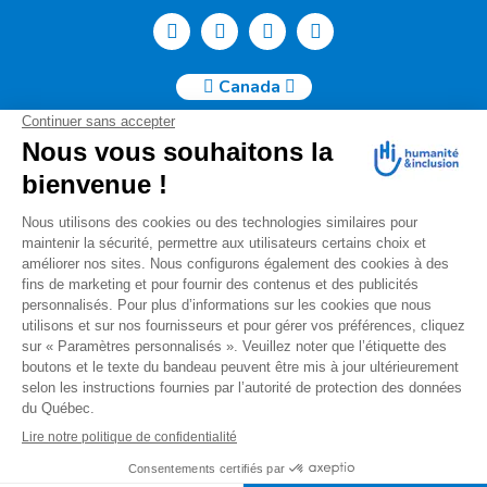
Canada
Humanité & Inclusion Canada | 50, Sainte-Catherine Ouest -
Suite 500b | H2X 3V4 Montréal
info@canada.hi.org
Tél. : (514) 908-2813
No de charité : 88914 7401 RR0001
Pour toutes questions relatives à votre donation, s'il vous
plaît nous contacter à l'adresse courriel suivante
:
info.donations@canada.hi.org