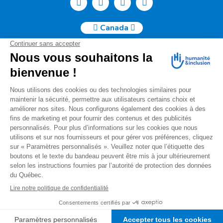
Canada
Humanité & Inclusion Canada | 50, Sainte-Catherine Ouest -
Suite 500b | H2X 3V4 Montréal
info@canada.hi.org
Tél. : (514) 908-2813
No de charité : 88914 7401 RR0001
Pour toutes questions relatives à votre donation, s'il vous
plaît nous contacter à l'adresse courriel suivante
:
info.donations@canada.hi.org