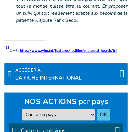
tout le monde puisse être au courant. Et proposer
un suivi qui soit réellement adapté aux besoins de la
patiente
», ajoute Rafik Bedoui.
[1]
OMS :
http://www.who.int/features/factfiles/maternal_health/fr/
ACCÉDER À
LA FICHE INTERNATIONAL
NOS ACTIONS
par
pays
Pays
OK
Carte des missions