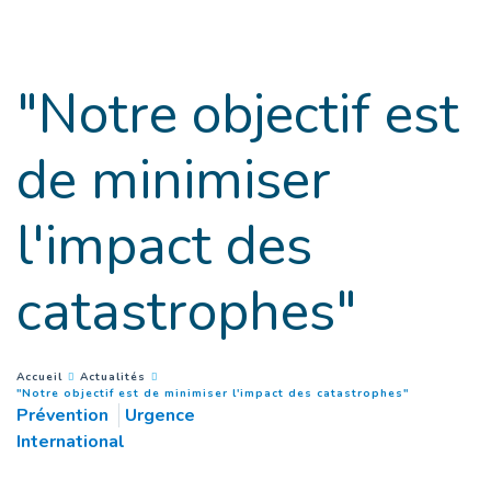
Goto main content
"Notre objectif est
de minimiser
l'impact des
catastrophes"
You are here :
Accueil
Actualités
(
Page coura
"Notre objectif est de minimiser l'impact des catastrophes"
Prévention
Urgence
International