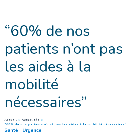
Goto main content
“60% de nos
patients n’ont pas
les aides à la
mobilité
nécessaires”
You are here :
Accueil
Actualités
(
Pa
“60% de nos patients n’ont pas les aides à la mobilité nécessaires”
Santé
Urgence