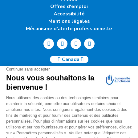
Offres d'emploi
Accessibilité
Mentions légales
Mécanisme d'alerte professionnelle
Canada
Humanité & Inclusion Canada | 50, Sainte-Catherine Ouest -
Suite 500b | H2X 3V4 Montréal
info@canada.hi.org
Tél. : (514) 908-2813
No de charité : 88914 7401 RR0001