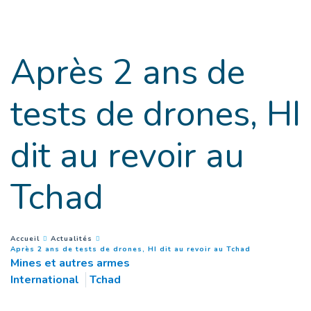
Accès direct au contenu
Après 2 ans de
tests de drones, HI
dit au revoir au
Tchad
You are here :
Accueil
Actualités
(
Page courant
Après 2 ans de tests de drones, HI dit au revoir au Tchad
Mines et autres armes
International
Tchad