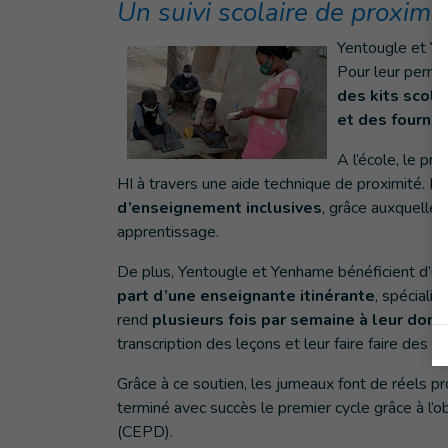
Un suivi scolaire de proximi
Yentougle et Yen
Pour leur perme
des kits scola
et des fournit
A l’école, le p
HI à travers une aide technique de proximité. Il 
d’enseignement inclusives
, grâce auxquelle
apprentissage.
De plus, Yentougle et Yenhame bénéficient d’u
part d’une enseignante itinérante
, spécialis
rend
plusieurs fois par semaine à leur domi
transcription des leçons et leur faire faire des ex
Grâce à ce soutien, les jumeaux font de réels p
terminé avec succès le premier cycle grâce à l’o
(CEPD).