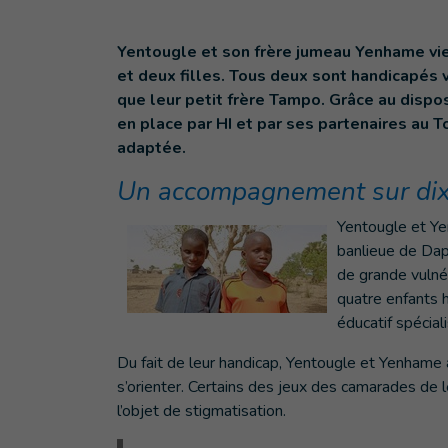
Yentougle et son frère jumeau Yenhame vie
et deux filles. Tous deux sont handicapés
que leur petit frère Tampo. Grâce au dispos
en place par HI et par ses partenaires au 
adaptée.
Un accompagnement sur dix
Yentougle et Yen
banlieue de Dap
de grande vulné
quatre enfants h
éducatif spéciali
Du fait de leur handicap, Yentougle et Yenhame a
s’orienter. Certains des jeux des camarades de le
l’objet de stigmatisation.