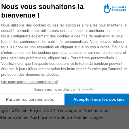
té
hame sont inscrits dans l’école primaire de leur village.
ttre d’étudier dans de bonnes conditions, HI leur a donné
ires incluant des tenues, des sacs, des chaussures
ures scolaires adaptées à leurs besoins spécifiques
.
rofesseur de Yentougle et de Yenhame reçoit un soutien de
est
formé à des techniques et à des méthodes
s il peut mieux accompagner les jumeaux dans leur
n
accompagnement pédagogique sur-mesure de la
ée sur la déficience visuelle et le braille. Cette dernière se
cile
, pour assurer des cours de soutien scolaire, réaliser la
ercices en braille.
rogrès à l’école. En juin 2022, Yentougle et Yenhame ont
btention de leur Certificat d’Etude de Premier Degré