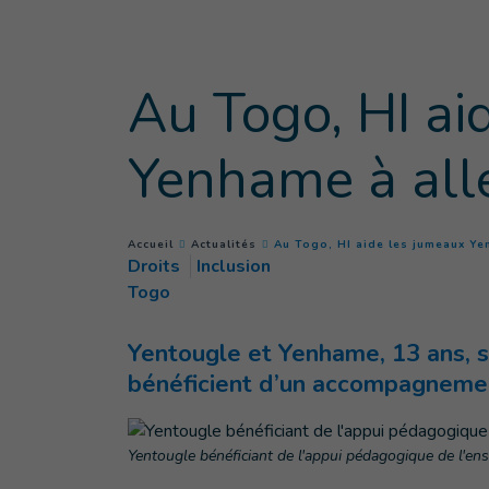
Goto main content
Au Togo, HI ai
Yenhame à alle
You are here :
Accueil
Actualités
Au Togo, HI aide les jumeaux Yen
Droits
Inclusion
Togo
Yentougle et Yenhame, 13 ans, so
bénéficient d’un accompagnement
Yentougle bénéficiant de l'appui pédagogique de l'ensei