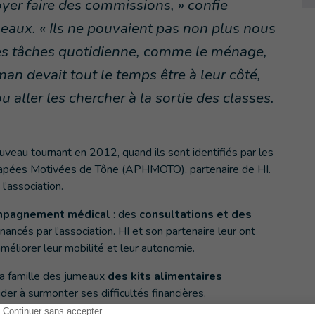
yer faire des commissions, » confie
eaux. « Ils ne pouvaient pas non plus nous
es tâches quotidienne, comme le ménage,
n devait tout le temps être à leur côté,
 aller les chercher à la sortie des classes.
veau tournant en 2012, quand ils sont identifiés par les
capées Motivées de Tône (APHMOTO), partenaire de HI.
l’association.
mpagnement médical
: des
consultations et des
ncés par l’association. HI et son partenaire leur ont
améliorer leur mobilité et leur autonomie.
 la famille des jumeaux
des kits alimentaires
aider à surmonter ses difficultés financières.