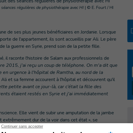
es séances régulières de physiothérapie avec HI
|
© E. Fourt / HI
l'une de ses plus jeunes bénéficiaires en Jordanie. Lorsque
porte de l'appartement, ils sont accueillis par Ali. Le père
e la guerre en Syrie, prend soin de la petite fille.
hé, il raconte l'histoire de Salam aux professionnels de
e 2015, j'ai reçu un coup de téléphone. On m'a dit que
e en urgence à l'hôpital de Ramtha, au nord de la
 Ali et sa femme accourent à l'hôpital et découvrent qu'il
te petite avant ce jour-là, car c’était la fille des
ents étaient restés en Syrie et j'ai immédiatement
science. Elle vient de subir une amputation de la jambe
it extrêmement dur de la voir dans cet état », se
une enfant, si innocente, pouvait se retrouver sans