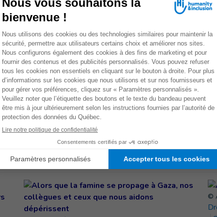
ait pas...
»
était partie cueillir des olives avec ses parents. « Elle
elle a trouvé un reste explosif de guerre, qu'elle a pris
rendre que cet objet métallique était dangereux. L'engin a
etit frère a reçu un éclat d'obus dans le cœur, et il est
breuses personnes sont accourues pour les secourir. »
Faites un don dès mainte
EMENT
OIN
© 
Dr