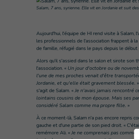
Salam, 7 ans, syrienne. Elle vit en Jordanie et suit d
Aujourd'hui, l'équipe de HI rend visite à Salam, 
les professionnels de l'association frappent à la 
de famille, réfugié dans le pays depuis le début d
Alors qu'il s'assied dans le salon et sirote son t
l'association. «
Un jour d'octobre ou de novembr
l'une de mes proches venait d'être transporté
Jordanie, et qu'elle était gravement blessée.
»
s'agit de Salam. «
Je n'avais jamais rencontré cet
lointains cousins de mon épouse. Mais ses par
considéré Salam comme ma propre fille.
»
À ce moment-là, Salam n'a pas encore repris con
gauche et d'une partie de son pied droit. « C'éta
remémore Ali. «
Je ne comprenais pas comment 