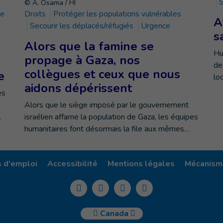
S
© A. Osama / HI
ce
Droits
Protéger les populations vulnérables
A
Secourir les déplacés/réfugiés
Urgence
s
Alors que la famine se
Hu
propage à Gaza, nos
de
collègues et ceux que nous
e
lo
aidons dépérissent
es
Alors que le siège imposé par le gouvernement
…
israélien affame la population de Gaza, les équipes
humanitaires font désormais la file aux mêmes…
s d'emploi
Accessibilité
Mentions légales
Mécanisme
Canada