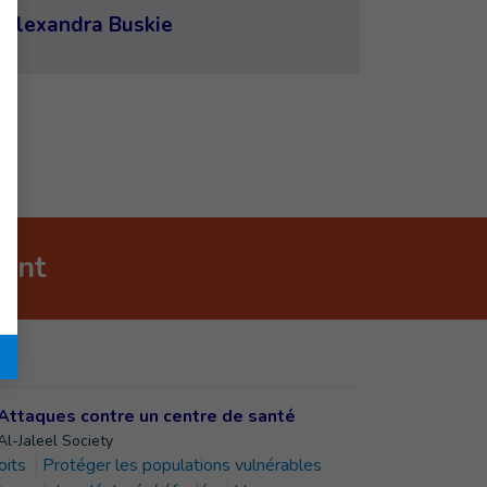
Alexandra Buskie
nant
Al-Jaleel Society
oits
Protéger les populations vulnérables