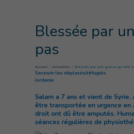
Goto main content
Blessée par un
pas
You are here :
Accueil
Actualités
Blessée par une guerre qu’elle 
Secourir les déplacés/réfugiés
Jordanie
Salam a 7 ans et vient de Syrie.
être transportée en urgence en J
droit ont dû être amputés. Human
séances régulières de physiothé