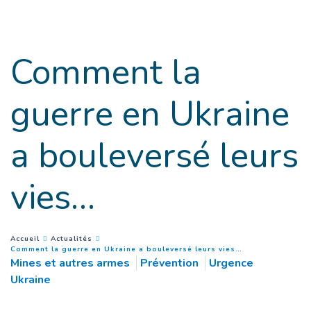
Goto main content
Comment la
guerre en Ukraine
a bouleversé leurs
vies…
You are here :
Accueil
Actualités
(
Page courante
)
Comment la guerre en Ukraine a bouleversé leurs vies…
Mines et autres armes
Prévention
Urgence
Ukraine