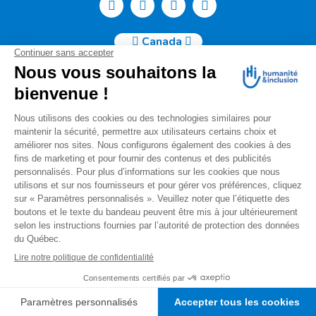
Canada
Humanité & Inclusion Canada | 50, Sainte-Catherine Ouest -
Suite 500b | H2X 3V4 Montréal
info@canada.hi.org
Tél. : (514) 908-2813
No de charité : 88914 7401 RR0001
Pour toutes questions relatives à votre donation, s'il vous
plaît nous contacter à l'adresse courriel suivante
:
info.donations@canada.hi.org