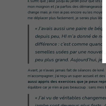
il suffit que j’aille jusqu’au jardin pour que les do
mon moignon et j’ai parfois des démangeaisons et 
change mais je n’en ai pas encore eu les moyens
me déplacer plus facilement, je serais plus li
« J’avais aussi une paire de béqu
depuis peu, HI m’a donné de nouv
différence : c’est comme quand 
semelles usées par une nouvelle 
peu plus grand. Aujourd’hui, je
Avant, je n’avais jamais fait de séances de kin
m’accompagner, j’ai reçu un super accueil et des 
aussi appris des exercices que je peux repr
équilibre car je n’en ai pas beaucoup : sans mes 
« J’ai vu de véritables changeme
jambe sont devenus plus forts. A