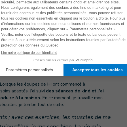
uleurs se réveillent. À force de l’utiliser, elle frotte sur
des irritations terribles. Il faudrait vraiment que j’en
. Avec une nouvelle prothèse, je pourrais marcher mieux,
bre de mes mouvements.
illes qui me faisait très mal aux bras. Mais
elles béquilles et ça fait toute la
on remplace de vieilles chaussures aux
paire, on se sent tout de suite mieux, un
 marche beaucoup mieux. »
é. Lorsque les équipes de HI ont commencé à
soins adaptés. J’ai suivi
des séances de kiné et j’ai
oduire à la maison.
En ce moment, je travaille mon
béquilles, je tombe tout de suite.
nts ; avec ces exercices, les muscles de ma
ujourd’hui, je me sens bien. La vie m’a