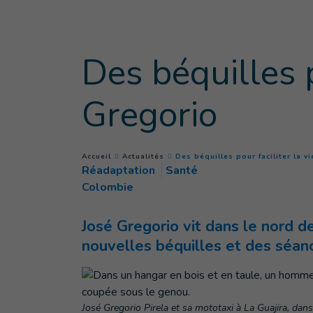
Goto main content
Des béquilles p
Gregorio
You are here :
Accueil
Actualités
Des béquilles pour faciliter la v
Réadaptation
Santé
Colombie
José Gregorio vit dans le nord d
nouvelles béquilles et des séanc
José Gregorio Pirela et sa mototaxi à La Guajira, dan