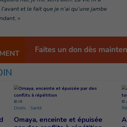
 l’avant et le fait que je n’ai qu’une jambe
ndant. »
Faites un don dès mainte
EMENT
OIN
© HI
© A
Droits
Santé
Ré
d
Omaya, enceinte et épuisée
A