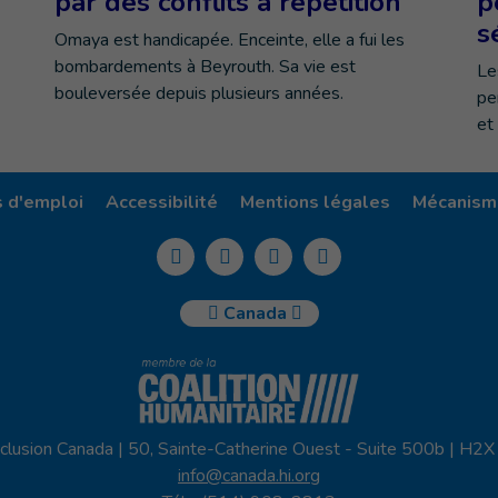
par des conflits à répétition
p
s
Omaya est handicapée. Enceinte, elle a fui les
bombardements à Beyrouth. Sa vie est
Le
bouleversée depuis plusieurs années.
pe
et
s d'emploi
Accessibilité
Mentions légales
Mécanisme
Canada
clusion Canada | 50, Sainte-Catherine Ouest - Suite 500b | H2
info@canada.hi.org