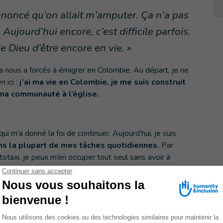
nnoncé qu’on allait m’amputer. Ça n’a pas
 Aujourd’hui encore, c’est difficile parfois.
e Dieu d’être encore en vie. »
 nous a forcés à émigrer en Colombie. Au départ, je ne
 ici :
j’ai ma vie en Colombie, je me suis construit
ma communauté à l’église.
ui m’a donné la foi de continuer. Aujourd’hui, je suis
ns la plupart de mes tâches quotidiennes.
Par
otaxi, je peux m’en occuper tout seul sans avoir à
 je peux prendre soin de ma famille, même si ce n’est pas
c une forte douleur à la jambe. J’ai une prothèse et c’est
e ne peux même pas l’enfiler à cause de la douleur.
uvais marcher avec pendant des heures ; mais aujourd’hui,