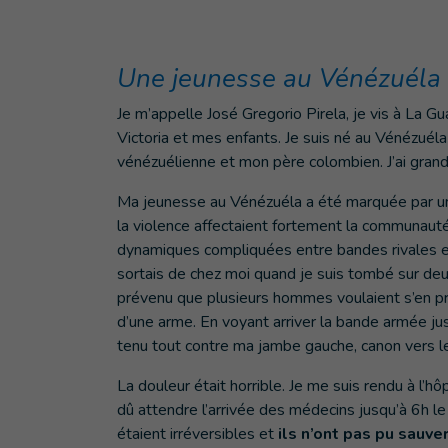
Une jeunesse au Vénézuéla
Je m’appelle José Gregorio Pirela, je vis à La G
Victoria et mes enfants. Je suis né au Vénézuéla 
vénézuélienne et mon père colombien. J’ai grandi
Ma jeunesse au Vénézuéla a été marquée par un
la violence affectaient fortement la communauté
dynamiques compliquées entre bandes rivales et 
sortais de chez moi quand je suis tombé sur deu
prévenu que plusieurs hommes voulaient s’en pre
d’une arme. En voyant arriver la bande armée jusqu
tenu tout contre ma jambe gauche, canon vers le
La douleur était horrible. Je me suis rendu à l’hôp
dû attendre l’arrivée des médecins jusqu’à 6h l
étaient irréversibles et
ils n’ont pas pu sauve