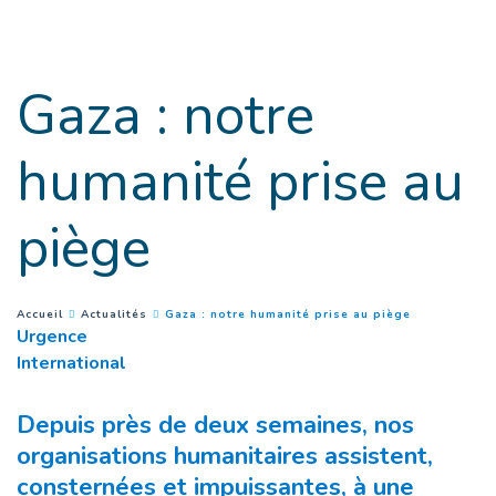
Goto main content
Gaza : notre
humanité prise au
piège
(
Page couran
You are here :
Accueil
Actualités
Gaza : notre humanité prise au piège
Urgence
International
Depuis près de deux semaines, nos
organisations humanitaires assistent,
consternées et impuissantes, à une