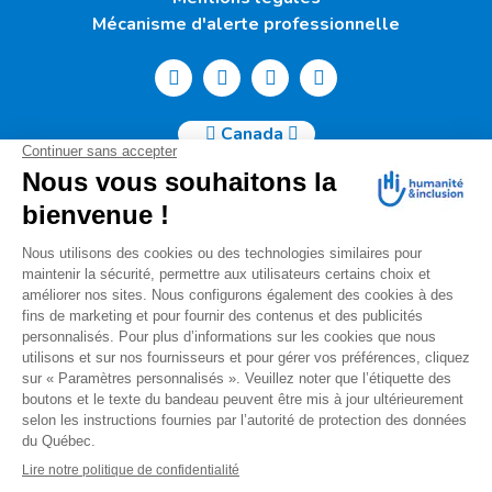
Mécanisme d'alerte professionnelle
Canada
Humanité & Inclusion Canada | 50, Sainte-Catherine Ouest -
Suite 500b | H2X 3V4 Montréal
info@canada.hi.org
Tél. : (514) 908-2813
No de charité : 88914 7401 RR0001
Pour toutes questions relatives à votre donation, s'il vous