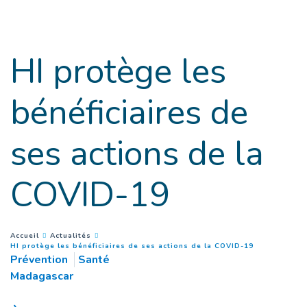
Goto main content
HI protège les
bénéficiaires de
ses actions de la
COVID-19
You are here :
Accueil
Actualités
(
Page couran
HI protège les bénéficiaires de ses actions de la COVID-19
Prévention
Santé
Madagascar