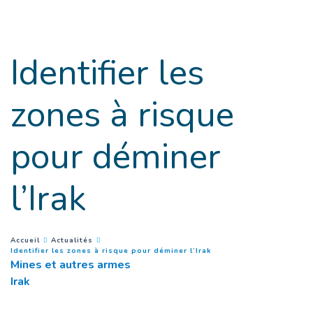
Goto main content
Identifier les
zones à risque
pour déminer
l’Irak
You are here :
Accueil
Actualités
(
Page courante
)
Identifier les zones à risque pour déminer l’Irak
Mines et autres armes
Irak