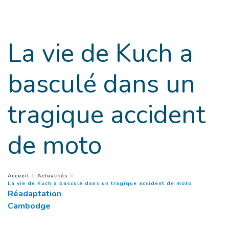
Accès direct au contenu
La vie de Kuch a
basculé dans un
tragique accident
de moto
You are here :
Accueil
Actualités
(
Page coura
La vie de Kuch a basculé dans un tragique accident de moto
Réadaptation
Cambodge