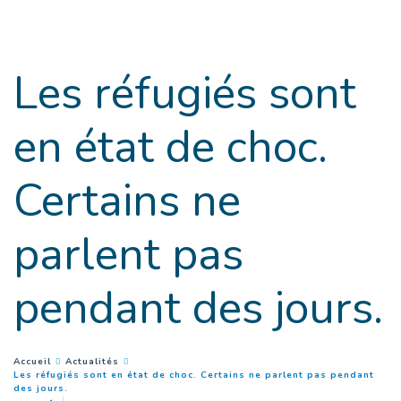
Goto main content
Les réfugiés sont
en état de choc.
Certains ne
parlent pas
pendant des jours.
You are here :
Accueil
Actualités
Les réfugiés sont en état de choc. Certains ne parlent pas pendant
(
Page courante
)
des jours.