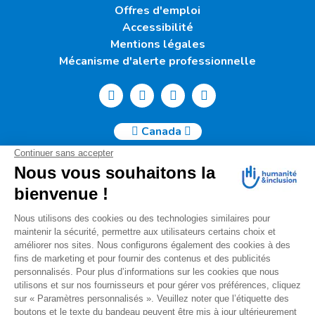
Offres d'emploi
Accessibilité
Mentions légales
Mécanisme d'alerte professionnelle
Canada
Humanité & Inclusion Canada | 50, Sainte-Catherine Ouest -
Suite 500b | H2X 3V4 Montréal
info@canada.hi.org
Tél. : (514) 908-2813
No de charité : 88914 7401 RR0001