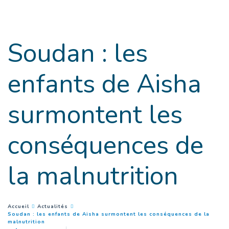
Goto main content
Soudan : les
enfants de Aisha
surmontent les
conséquences de
la malnutrition
You are here :
Accueil
Actualités
Soudan : les enfants de Aisha surmontent les conséquences de la
(
Page courante
)
malnutrition