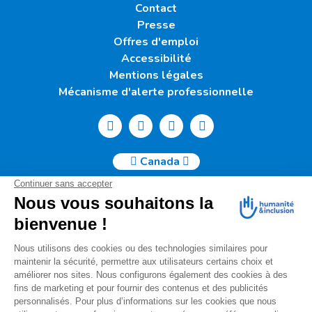
Contact
Presse
Offres d'emploi
Accessibilité
Mentions légales
Mécanisme d'alerte professionnelle
Canada
Humanité & Inclusion Canada | 50, Sainte-Catherine Ouest -
Suite 500b | H2X 3V4 Montréal
info@canada.hi.org
Tél. : (514) 908-2813