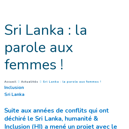
Goto main content
Sri Lanka : la
parole aux
femmes !
(
Page courante
)
You are here :
Accueil
Actualités
Sri Lanka : la parole aux femmes !
Inclusion
Sri Lanka
Suite aux années de conflits qui ont
déchiré le Sri Lanka, humanité &
Inclusion (HI) a mené un projet avec le