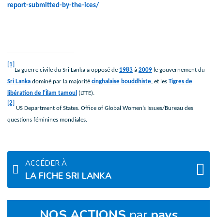
report-submitted-by-the-ices/
[1]
La guerre civile du Sri Lanka a opposé de
1983
à
2009
le gouvernement du
Sri Lanka
dominé par la majorité
cinghalaise
bouddhiste
, et les
Tigres de
libération de l'Îlam tamoul
(LTTE).
[2]
US Department of States. Office of Global Women’s Issues/Bureau des
questions féminines mondiales.
ACCÉDER À
LA FICHE SRI LANKA
NOS ACTIONS
par
pays