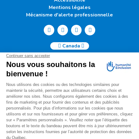
Accessibilité
Mentions légales
Mécanisme d'alerte professionnelle
Canada
Humanité & Inclusion Canada | 50, Sainte-Catherine Ouest -
Suite 500b | H2X 3V4 Montréal
info@canada.hi.org
Tél. : (514) 908-2813
No de charité : 88914 7401 RR0001