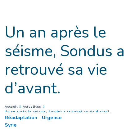
Goto main content
Un an après le
séisme, Sondus a
retrouvé sa vie
d’avant.
You are here :
Accueil
Actualités
(
Page courante
Un an après le séisme, Sondus a retrouvé sa vie d’avant.
Réadaptation
Urgence
Syrie