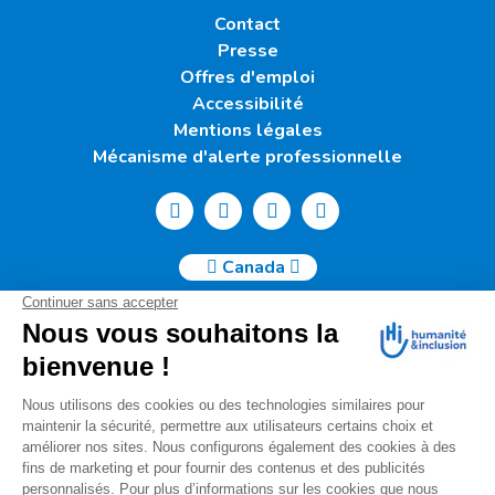
Contact
Presse
Offres d'emploi
Accessibilité
Mentions légales
Mécanisme d'alerte professionnelle
Canada
Humanité & Inclusion Canada | 50, Sainte-Catherine Ouest -
Suite 500b | H2X 3V4 Montréal
info@canada.hi.org
Tél. : (514) 908-2813