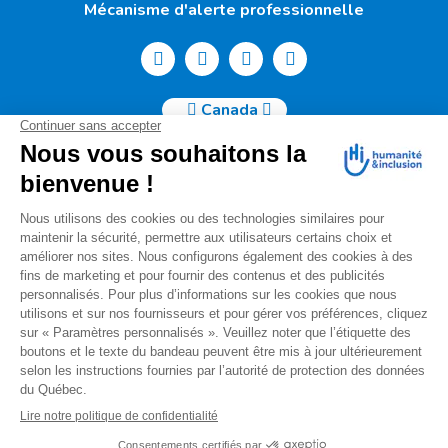
Mécanisme d'alerte professionnelle
Canada
Humanité & Inclusion Canada | 50, Sainte-Catherine Ouest -
Suite 500b | H2X 3V4 Montréal
info@canada.hi.org
Tél. : (514) 908-2813
No de charité : 88914 7401 RR0001
Pour toutes questions relatives à votre donation, s'il vous
plaît nous contacter à l'adresse courriel suivante