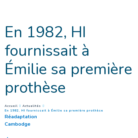
Goto main content
En 1982, HI
fournissait à
Émilie sa première
prothèse
You are here :
Accueil
Actualités
(
Page courante
)
En 1982, HI fournissait à Émilie sa première prothèse
Réadaptation
Cambodge