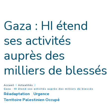
Goto main content
Gaza : HI étend
ses activités
auprès des
milliers de blessés
You are here :
Accueil
Actualités
(
Page coura
Gaza : HI étend ses activités auprès des milliers de blessés
Réadaptation
Urgence
Territoire Palestinien Occupé