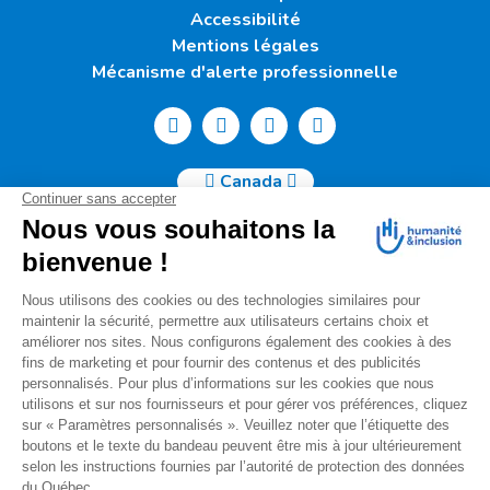
Accessibilité
Mentions légales
Mécanisme d'alerte professionnelle
Canada
Humanité & Inclusion Canada | 50, Sainte-Catherine Ouest -
Suite 500b | H2X 3V4 Montréal
info@canada.hi.org
Tél. : (514) 908-2813
No de charité : 88914 7401 RR0001