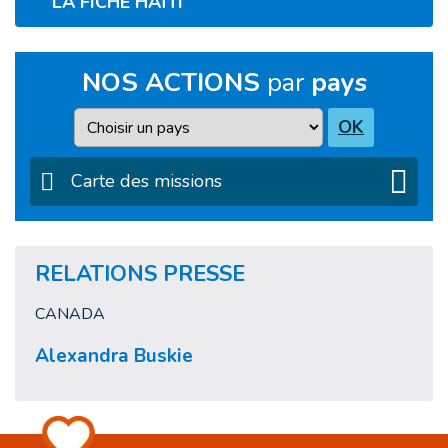
LA FICHE HAÏTI
NOS ACTIONS
par
pays
Pays
OK
Carte des missions
RELATIONS PRESSE
CANADA
Alexandra Buskie