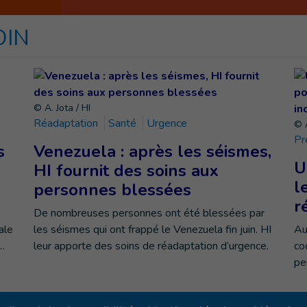
OIN
© A. Jota / HI
Réadaptation
Santé
Urgence
© A
Pr
s
Venezuela : après les séismes,
U
HI fournit des soins aux
l
personnes blessées
r
De nombreuses personnes ont été blessées par
ale
les séismes qui ont frappé le Venezuela fin juin. HI
Au
…
leur apporte des soins de réadaptation d’urgence.
co
pe