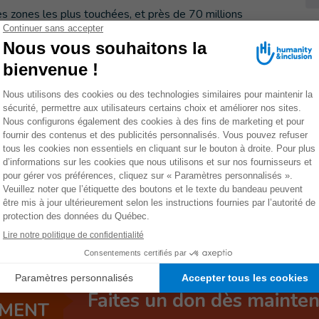
s zones les plus touchées, et près de 70 millions
s par Goni, avec de très nombreuses familles qui vivaient
une association partenaire de HI, au moins 50% des
endommagées. Les inondations ont également provoqué
lation, près de 150 communes connaissent des coupures de
provisionnement en eau. Dans la province de Catanduanes,
blies que ce lundi, et les autorités alertent sur le faible
âts
res sera donc dans les prochaines heures et les prochains
ins pour les familles les plus fragiles, afin de déterminer
Faites un don dès mainte
EMENT