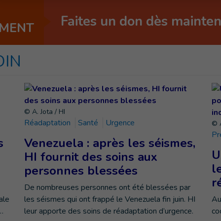
Faites un don dès mainte
EMENT
OIN
© A. Jota / HI
Réadaptation
Santé
Urgence
© A
Pr
s
Venezuela : après les séismes,
U
HI fournit des soins aux
l
personnes blessées
r
De nombreuses personnes ont été blessées par
ale
les séismes qui ont frappé le Venezuela fin juin. HI
Au
…
leur apporte des soins de réadaptation d’urgence.
co