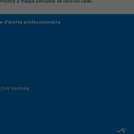
rmettre à chaque personne de recevoir l’aide…
 d'alerte professionnelle
X 3V4 Montréal