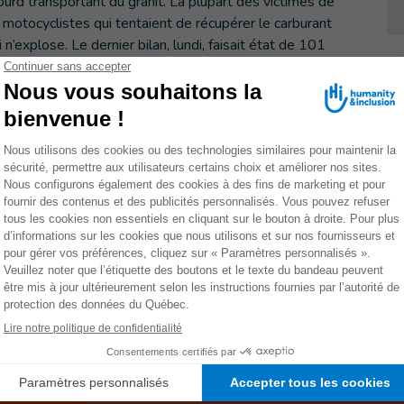
lourd transportant du granit. La plupart des victimes de
motocyclistes qui tentaient de récupérer le carburant
n’explose. Le dernier bilan, lundi, faisait état de 101
rvivront pas de leur blessure. Tous sont traitées dans
es hôpitaux sont débordés en raison de cet afflux brutal de
rtise médicale pour soigner les grands brûlés.
uis 25 ans
ierra Leone avec l'ouverture d'un centre de réhabilitation
ribué à élever les normes des soins de réhabilitation et à
 la protection et de la santé mentale. HI a également
la dernière décennie, notamment l'épidémie d'Ebola de
t la pandémie COVID-19 en cours.
hé des dizaines de milliers de personnes, notamment des
et des femmes qui avaient besoin d'un soutien pour
 aux services et à la précarité.