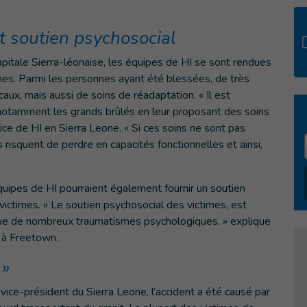
t soutien psychosocial
capitale Sierra-léonaise, les équipes de HI se sont rendues
imes. Parmi les personnes ayant été blessées, de très
x, mais aussi de soins de réadaptation. « Il est
notamment les grands brûlés en leur proposant des soins
ice de HI en Sierra Leone. « Si ces soins ne sont pas
s risquent de perdre en capacités fonctionnelles et ainsi,
quipes de HI pourraient également fournir un soutien
victimes. « Le soutien psychosocial des victimes, est
rvenue de nombreux traumatismes psychologiques. » explique
 à Freetown.
 »
vice-président du Sierra Leone, l’accident a été causé par