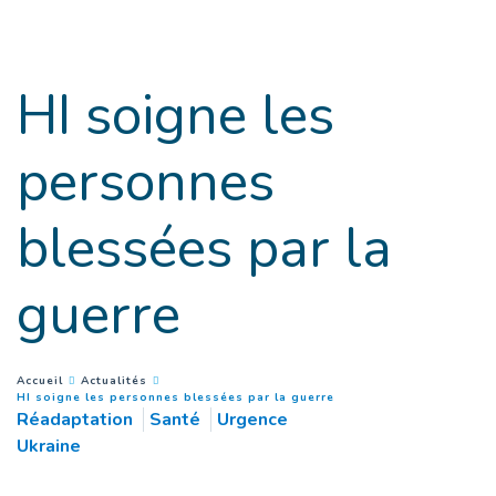
Goto main content
HI soigne les
personnes
blessées par la
guerre
You are here :
Accueil
Actualités
(
Page courante
)
HI soigne les personnes blessées par la guerre
Réadaptation
Santé
Urgence
Ukraine