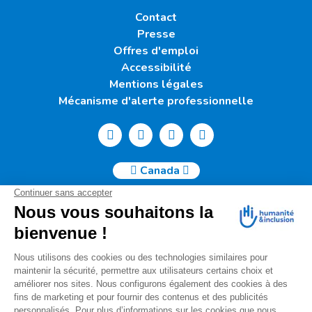
Contact
Presse
Offres d'emploi
Accessibilité
Mentions légales
Mécanisme d'alerte professionnelle
Canada
Humanité & Inclusion Canada | 50, Sainte-Catherine Ouest -
Suite 500b | H2X 3V4 Montréal
info@canada.hi.org
Tél. : (514) 908-2813