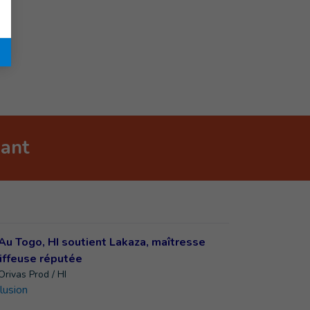
nant
Orivas Prod / HI
clusion