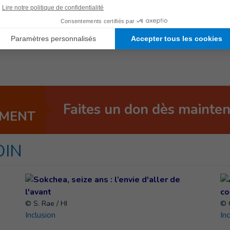
 vue comme un frein mais davantage comme un obstacle
lus le temps passe, plus il semble le réaliser aussi.
Faites un don dès mainte
EMENT
OIN
© S. Rae / HI
© 
Inclusion
In