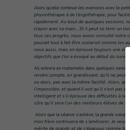
Alors qu’elle continue les exercices avec le pe
physiothérapie à de l’ergothérapie, pour facilit
rapidement. Au bout de quelques sessions, nous
crayon avec sa main… Et il peut se tenir un 
tous ces progrès, nous avons consulté notre co
pouvait tout à fait être scolarisé comme les a
nous aussi, mais on éprouve toujours une éno
objectifs que l’on a évoqué au début du suivi. »
Ali entrera en maternelle dans quelques semain
rendre compte, en grandissant, qu’il ne peut p
ou alors, pas avec la même facilité. Alors, qua
l’impossible, et quand il voit qu’il n’est pas si
intelligent et s’il éprouve des difficultés à se 
sûre qu’il sera l’un des meilleurs élèves de sa 
Alors que la séance s’achève, la grande sœur d’A
mon frère continuera de s’améliorer. Je veux q
mérite de grandir et de s’épanouir comme tous