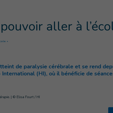
pouvoir aller à l’éco
(
Page courante
)
cole »
t atteint de paralysie cérébrale et se rend de
International (HI), où il bénéficie de séanc
érapie.
|
© Elisa Fourt / HI