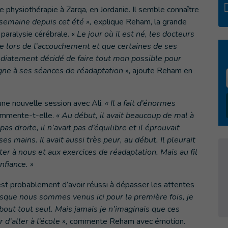
e physiothérapie à Zarqa, en Jordanie. Il semble connaître
 semaine depuis cet été »,
explique Reham, la grande
e paralysie cérébrale. «
Le jour où il est né, les docteurs
e lors de l’accouchement et que certaines de ses
médiatement décidé de faire tout mon possible pour
gne à ses séances de réadaptation
», ajoute Reham en
ne nouvelle session avec Ali.
« Il a fait d’énormes
mmente-t-elle.
« Au début, il avait beaucoup de mal à
s droite, il n’avait pas d’équilibre et il éprouvait
es mains. Il avait aussi très peur, au début. Il pleurait
ter à nous et aux exercices de réadaptation. Mais au fil
nfiance. »
est probablement d’avoir réussi à dépasser les attentes
rsque nous sommes venus ici pour la première fois, je
bout tout seul. Mais jamais je n’imaginais que ces
d’aller à l’école »,
commente Reham avec émotion.