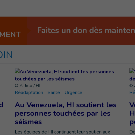
Faites un don dès mainte
EMENT
OIN
© A. Jota / HI
© A
Réadaptation
Santé
Urgence
Ré
d
Au Venezuela, HI soutient les
V
personnes touchées par les
H
séismes
p
Les équipes de HI continuent leur soutien aux
De