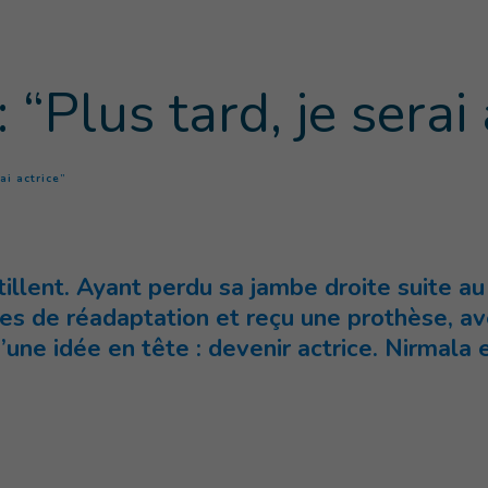
 “Plus tard, je serai 
(
Page courante
)
ai actrice”
étillent. Ayant perdu sa jambe droite suite a
nces de réadaptation et reçu une prothèse, 
qu’une idée en tête : devenir actrice. Nirmala