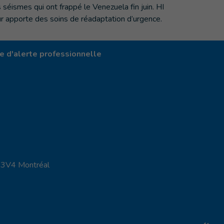
s séismes qui ont frappé le Venezuela fin juin. HI
ur apporte des soins de réadaptation d’urgence.
 d'alerte professionnelle
X 3V4 Montréal