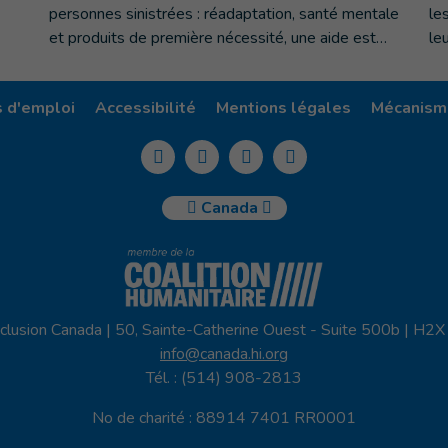
personnes sinistrées : réadaptation, santé mentale
le
et produits de première nécessité, une aide est…
le
s d'emploi
Accessibilité
Mentions légales
Mécanisme
Canada
clusion Canada | 50, Sainte-Catherine Ouest - Suite 500b | H2
info@canada.hi.org
Tél. : (514) 908-2813
No de charité : 88914 7401 RR0001