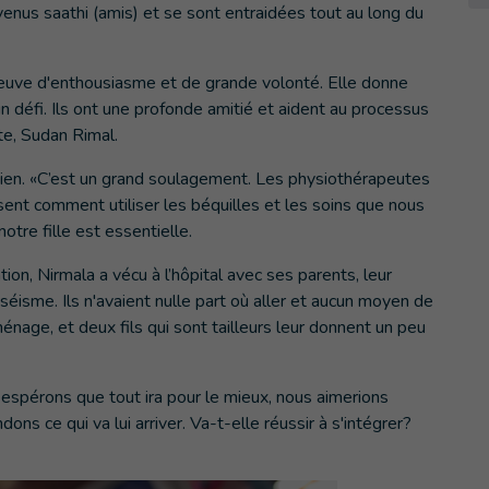
enus saathi (amis) et se sont entraidées tout au long du
 preuve d'enthousiasme et de grande volonté. Elle donne
 défi. Ils ont une profonde amitié et aident au processus
te, Sudan Rimal.
tien. «C’est un grand soulagement. Les physiothérapeutes
isent comment utiliser les béquilles et les soins que nous
otre fille est essentielle.
ion, Nirmala a vécu à l’hôpital avec ses parents, leur
éisme. Ils n'avaient nulle part où aller et aucun moyen de
énage, et deux fils qui sont tailleurs leur donnent un peu
us espérons que tout ira pour le mieux, nous aimerions
s ce qui va lui arriver. Va-t-elle réussir à s'intégrer?