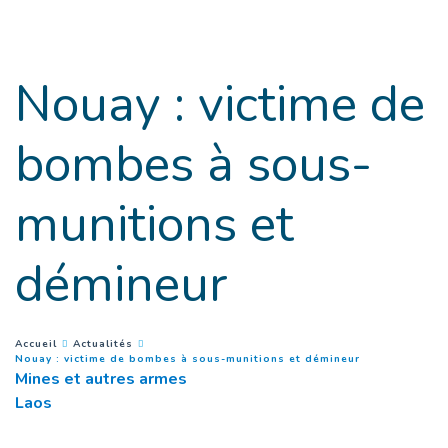
Goto main content
Nouay : victime de
bombes à sous-
munitions et
démineur
You are here :
Accueil
Actualités
(
Page courant
Nouay : victime de bombes à sous-munitions et démineur
Mines et autres armes
Laos