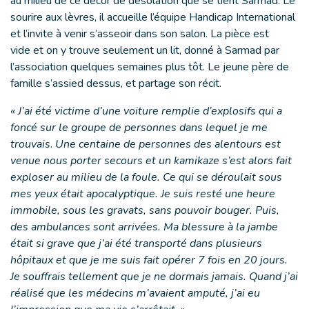
au milieu de ce décor de désolation que se tient Sarmad. Le
sourire aux lèvres, il accueille l’équipe Handicap International
et l’invite à venir s’asseoir dans son salon. La pièce est
vide et on y trouve seulement un lit, donné à Sarmad par
l’association quelques semaines plus tôt. Le jeune père de
famille s’assied dessus, et partage son récit.
« J’ai été victime d’une voiture remplie d’explosifs qui a
foncé sur le groupe de personnes dans lequel je me
trouvais
.
Une centaine de personnes des alentours est
venue nous porter secours et un kamikaze s’est alors fait
exploser au milieu de la foule. Ce qui se déroulait sous
mes yeux était apocalyptique. Je suis resté une heure
immobile, sous les gravats, sans pouvoir bouger. Puis,
des ambulances sont arrivées. Ma blessure à la jambe
était si grave que j’ai été transporté dans plusieurs
hôpitaux et que je me suis fait opérer 7 fois en 20 jours.
Je souffrais tellement que je ne dormais jamais. Quand j’ai
réalisé que les médecins m’avaient amputé, j’ai eu