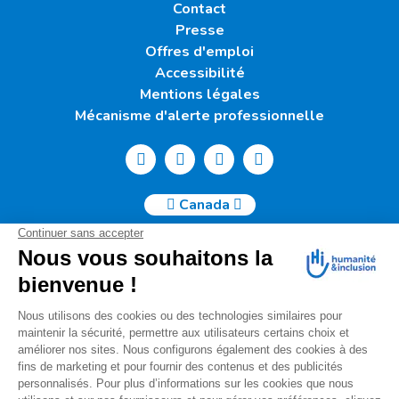
Contact
Presse
Offres d'emploi
Accessibilité
Mentions légales
Mécanisme d'alerte professionnelle
Canada
Humanité & Inclusion Canada | 50, Sainte-Catherine Ouest -
Suite 500b | H2X 3V4 Montréal
info@canada.hi.org
Tél. : (514) 908-2813