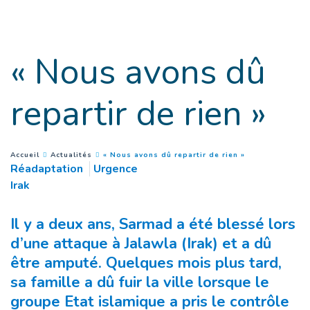
Goto main content
« Nous avons dû
repartir de rien »
(
Page courante
)
You are here :
Accueil
Actualités
« Nous avons dû repartir de rien »
Réadaptation
Urgence
Irak
Il y a deux ans, Sarmad a été blessé lors
d’une attaque à Jalawla (Irak) et a dû
être amputé. Quelques mois plus tard,
sa famille a dû fuir la ville lorsque le
groupe Etat islamique a pris le contrôle