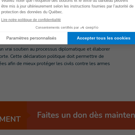
omité international de la Croix-Rouge, ont appelé les
ves à large rayon d’impact en zones peuplées. Cela
ilisation d'armes explosives lourdes.
un vrai soutien au processus diplomatique et élaborer
forte. Cette déclaration politique doit permettre de
ées afin de mieux protéger les civils contre les armes
Faites un don dès mainte
EMENT