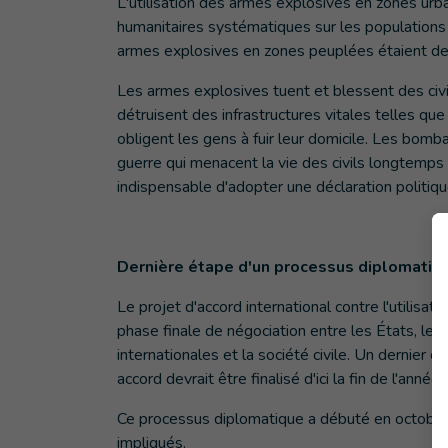
L'utilisation des armes explosives en zones urb
humanitaires systématiques sur les populations
armes explosives en zones peuplées étaient des 
Les armes explosives tuent et blessent des civ
détruisent des infrastructures vitales telles qu
obligent les gens à fuir leur domicile. Les bo
guerre qui menacent la vie des civils longtemps 
indispensable d'adopter une déclaration politique
Dernière étape d'un processus diplomatiq
Le projet d'accord international contre l'utilis
phase finale de négociation entre les États, les
internationales et la société civile. Un dernier c
accord devrait être finalisé d'ici la fin de l'anné
Ce processus diplomatique a débuté en octobre 
impliqués.