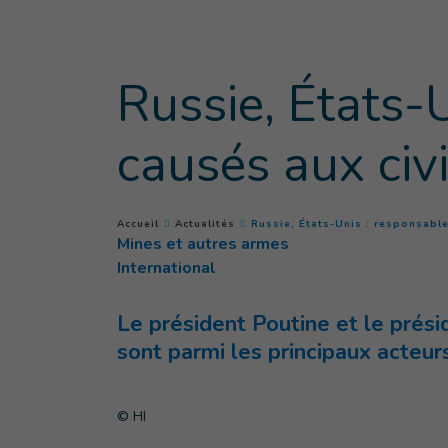
Accès direct au contenu
Russie, États
causés aux civ
You are here :
Accueil
Actualités
Russie, États-Unis : responsabl
Mines et autres armes
International
Le président Poutine et le prési
sont parmi les principaux acteu
© HI