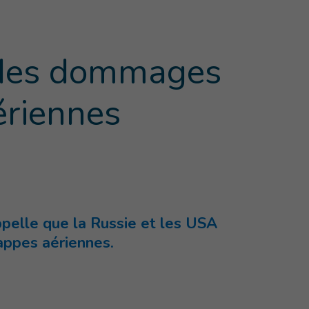
s des dommages
ériennes
e
)
appelle que la Russie et les USA
appes aériennes.