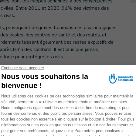
aines, dont les frappes aériennes, a des conséquences
 civiles. Entre 2011 et 2020, 91% des victimes des
civils.
ils, provoquent de graves traumatismes psychologiques,
e des écoles, des centres de santé et des routes, et
mbardements laissent également des restes explosifs de
après la fin des combats. Il est plus que jamais
 forte pour protéger les civils.
ue
ation des armes explosives en zones peuplées en est à sa
 agences des Nations unies, les organisations
ycle de négociations aura lieu à l'automne prochain. Cet
e 2021.
2019. Jusqu'à présent, plus de 70 États ont été