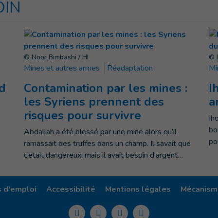
OIN
© Noor Bimbashi / HI
© 
Mines et autres armes
Réadaptation
Mi
d
Contamination par les mines :
I
les Syriens prennent des
a
risques pour survivre
Ih
bo
Abdallah a été blessé par une mine alors qu’il
po
ramassait des truffes dans un champ. Il savait que
c’était dangereux, mais il avait besoin d’argent…
s d'emploi
Accessibilité
Mentions légales
Mécanisme