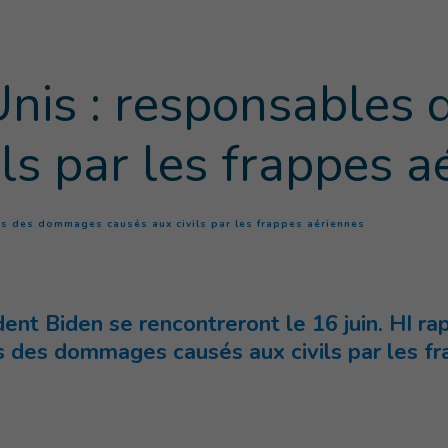
-Unis : responsable
ils par les frappes a
(
Page courant
es des dommages causés aux civils par les frappes aériennes
dent Biden se rencontreront le 16 juin. HI r
rs des dommages causés aux civils par les fr