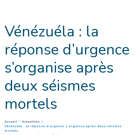
Goto main content
Vénézuéla : la
réponse d’urgence
s’organise après
deux séismes
mortels
You are here :
Accueil
Actualités
Vénézuéla : la réponse d’urgence s’organise après deux séismes
(
Page courante
)
mortels