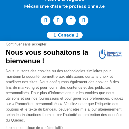
Mécanisme d'alerte professionnelle
Canada
Humanité & Inclusion Canada | 50, Sainte-Catherine Ouest -
Suite 500b | H2X 3V4 Montréal
info@canada.hi.org
Tél. : (514) 908-2813
No de charité : 88914 7401 RR0001
Pour toutes questions relatives à votre donation, s'il vous