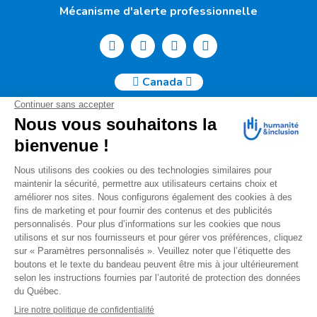
Mécanisme d'alerte professionnelle
Canada
Humanité & Inclusion Canada | 50, Sainte-Catherine Ouest -
Suite 500b | H2X 3V4 Montréal
info@canada.hi.org
Tél. : (514) 908-2813
No de charité : 88914 7401 RR0001
Pour toutes questions relatives à votre donation, s'il vous