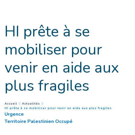
Accès direct au contenu
HI prête à se
mobiliser pour
venir en aide aux
plus fragiles
You are here :
Accueil
Actualités
(
Page couran
HI prête à se mobiliser pour venir en aide aux plus fragiles
Urgence
Territoire Palestinien Occupé