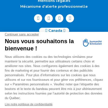
Mentions légales
Mécanisme d'alerte professionnelle
Canada
Humanité & Inclusion Canada | 50, Sainte-Catherine Ouest -
Suite 500b | H2X 3V4 Montréal
info@canada.hi.org
Tél. : (514) 908-2813
No de charité : 88914 7401 RR0001
Pour toutes questions relatives à votre donation, s'il vous