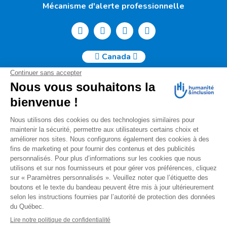
Mécanisme d'alerte professionnelle
Canada
Humanité & Inclusion Canada | 50, Sainte-Catherine Ouest -
Suite 500b | H2X 3V4 Montréal
info@canada.hi.org
Tél. : (514) 908-2813
No de charité : 88914 7401 RR0001
Pour toutes questions relatives à votre donation, s'il vous